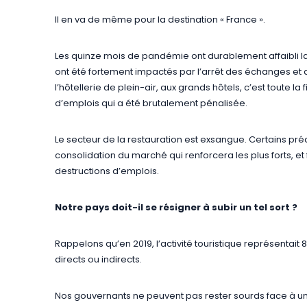
Il en va de même pour la destination « France ».
Les quinze mois de pandémie ont durablement affaibli la v
ont été fortement impactés par l’arrêt des échanges e
l’hôtellerie de plein-air, aux grands hôtels, c’est toute la
d’emplois qui a été brutalement pénalisée.
Le secteur de la restauration est exsangue. Certains pré
consolidation du marché qui renforcera les plus forts, et 
destructions d’emplois.
Notre pays doit-il se résigner à subir un tel sort ?
Rappelons qu’en 2019, l’activité touristique représentait 8
directs ou indirects.
Nos gouvernants ne peuvent pas rester sourds face à une 