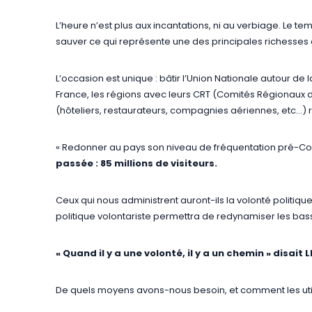
L’heure n’est plus aux incantations, ni au verbiage. Le 
sauver ce qui représente une des principales richesses 
L’occasion est unique : bâtir l’Union Nationale autour de la
France, les régions avec leurs CRT (Comités Régionaux 
(hôteliers, restaurateurs, compagnies aériennes, etc…) 
« Redonner au pays son niveau de fréquentation pré-Cov
passée : 85 millions de visiteurs.
Ceux qui nous administrent auront-ils la volonté politiqu
politique volontariste permettra de redynamiser les bass
« Quand il y a une volonté, il y a un chemin » disait L
De quels moyens avons-nous besoin, et comment les util