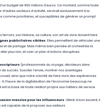
ojet d’un budget de 650 millions d’euros. Ce montant, somme toute
’autres secteurs d’activité, servirait exclusivement à la
és comme prioritaires, et susceptibles de générer un prompt
terroirs, son Histoire, sa culture, son art de vivre doivent faire
es publicitaires ciblées
. Elles permettent de véhiculer une
ueil et de partage. Mais même bien pensée et orchestrée la
aller plus loin, et oser un plan d’actions disruptives.
escripteurs
(professionnels du voyage, décideurs dans
clé de succès. Susciter l’envie, montrer nos avantages
ccueil, ainsi que notre volonté de faire vivre des expériences
é. A l’heure de la digitalisation de l’économie beaucoup ne
 il est la base de toute relation propre aux métiers de service.
uasion massive pour les influenceurs
. Utilisé à bon escient, il
s est capable de la proposer aux visiteurs.