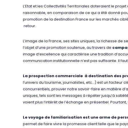
L’Etat et les Collectivités Territoriales doteraient le pr
raisonnable, en comparaison de ce qui a été donné pour d
promotion de la destination France sur les marchés cibl
retour.
L’image de la France, ses sites uniques, la richesse de ses 
l’objet d’une promotion soutenue, au travers de
campagn
image d’excellence qui caractérise une tradition d’acc
communication institutionnelle n’est pas suffisante. Il faut 
La prospection commerciale à destination des pr
l’univers du tourisme, journalistes, etc…) est un facteur 
concurrentiels, prouver notre savoir-faire en matière d’a
uniques, tels sont les messages à répéter jusqu’à satiét
voient plus l’intérêt de l’échange en présentiel. Pourtant,
Le voyage de familiarisation est une arme de pers
permet de faire vivre la promesse client telle que le pay