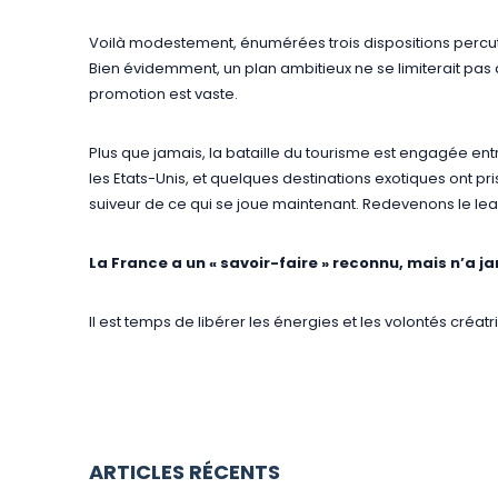
Voilà modestement, énumérées trois dispositions percut
Bien évidemment, un plan ambitieux ne se limiterait pas
promotion est vaste.
Plus que jamais, la bataille du tourisme est engagée entre
les Etats-Unis, et quelques destinations exotiques ont pr
suiveur de ce qui se joue maintenant. Redevenons le lea
La France a un « savoir-faire » reconnu, mais n’a ja
Il est temps de libérer les énergies et les volontés créa
ARTICLES RÉCENTS