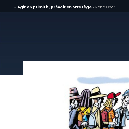
« Agir en primitif, prévoir en stratège »
René Char
Aller
au
contenu