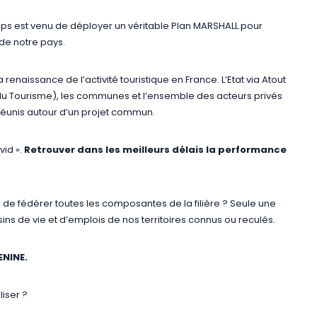
temps est venu de déployer un véritable Plan MARSHALL pour
de notre pays.
 renaissance de l’activité touristique en France. L’Etat via Atout
du Tourisme), les communes et l’ensemble des acteurs privés
réunis autour d’un projet commun.
id ».
Retrouver dans les meilleurs délais la performance
e de fédérer toutes les composantes de la filière ? Seule une
ins de vie et d’emplois de nos territoires connus ou reculés.
ENINE.
iser ?