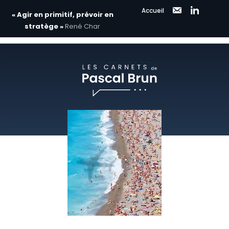
Accueil
« Agir en primitif, prévoir en
stratège »
René Char
Aller
au
contenu