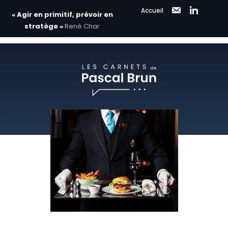
Accueil
« Agir en primitif, prévoir en
stratège »
René Char
Aller
au
contenu