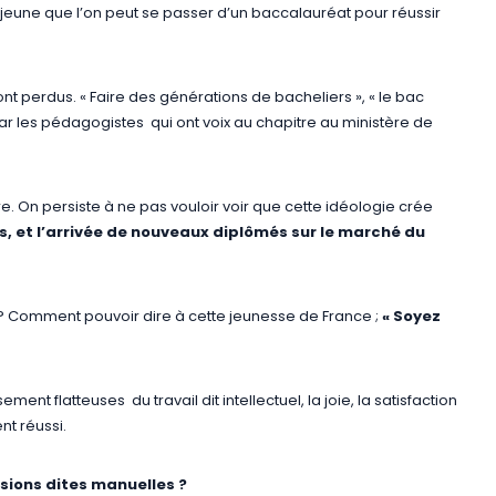
un jeune que l’on peut se passer d’un baccalauréat pour réussir
ont perdus. « Faire des générations de bacheliers », « le bac
 par les pédagogistes qui ont voix au chapitre au ministère de
. On persiste à ne pas vouloir voir que cette idéologie crée
s, et
l’arrivée de nouveaux diplômés sur le marché du
s ? Comment pouvoir dire à cette jeunesse de France ;
« Soyez
ent flatteuses du travail dit intellectuel, la joie, la satisfaction
nt réussi.
sions dites manuelles ?