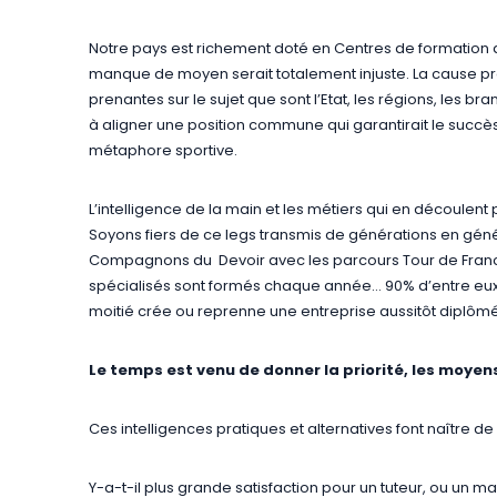
Notre pays est richement doté en Centres de formation d
manque de moyen serait totalement injuste. La cause pro
prenantes sur le sujet que sont l’Etat, les régions, les 
à aligner une position commune qui garantirait le succè
métaphore sportive.
L’intelligence de la main et les métiers qui en découle
Soyons fiers de ce legs transmis de générations en géné
Compagnons du Devoir avec les parcours Tour de France
spécialisés sont formés chaque année… 90% d’entre eux o
moitié crée ou reprenne une entreprise aussitôt diplômé
Le temps est venu de donner la priorité, les moyens 
Ces intelligences pratiques et alternatives font naître de 
Y-a-t-il plus grande satisfaction pour un tuteur, ou un m