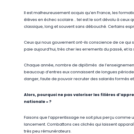
Il est malheureusement acquis qu’en France, les formati
élèves en échec scolaire… tel est le sort dévolu à ceux 
classique, long et souvent sans débouché. Certains espri
Ceux qui nous gouvernent ont-ils conscience de ce qui 
paie aujourd’hui, très cher les errements du passé, et la 
Chaque année, nombre de diplômés de l’enseignement su
beaucoup d’entres eux connaissent de longues périodes
danger, faute de pouvoir recruter des salariés formés e
Alors, pourquoi ne pas valoriser les filières d’ap
nationale » ?
Faisons que l’apprentissage ne soit plus perçu comme
lancement. Combattons ces clichés qui laissent apparaî
très peu rémunérateurs.