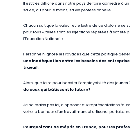
Il est très difficile dans notre pays de faire admettre à 
sa vie, ou pour le moins, sa vie professionnelle.
Chacun sait que la valeur et le lustre de ce diplôme se s
pour tous », telles sont les injections répétées à satiété
l’Education Nationale.
Personne n’ignore les ravages que cette politique génère
une inadéquation entre les besoins des entreprise
travail.
Alors, que faire pour booster l’employabilité des jeune
de ceux qui bâtissent le futur »?
Je ne crains pas ici, d’opposer aux représentations faussem
voire le bonheur d’un travail manuel artisanal parfaiteme
Pourquoi tant de mépris en France, pour les profes