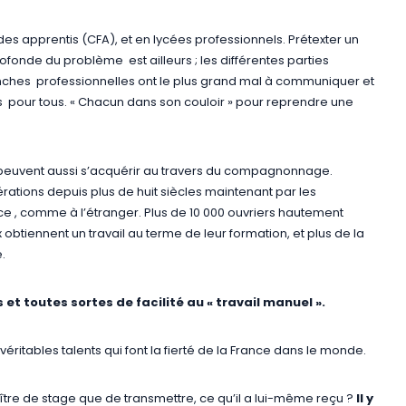
es apprentis (CFA), et en lycées professionnels. Prétexter un
fonde du problème est ailleurs ; les différentes parties
branches professionnelles ont le plus grand mal à communiquer et
s pour tous. « Chacun dans son couloir » pour reprendre une
nt peuvent aussi s’acquérir au travers du compagnonnage.
rations depuis plus de huit siècles maintenant par les
 , comme à l’étranger. Plus de 10 000 ouvriers hautement
btiennent un travail au terme de leur formation, et plus de la
.
et toutes sortes de facilité au « travail manuel ».
véritables talents qui font la fierté de la France dans le monde.
aître de stage que de transmettre, ce qu’il a lui-même reçu ?
Il y