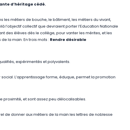
nante d’héritage cédé.
ns les métiers de bouche, le bâtiment, les métiers du vivant,
là l’objectif collectif que devraient porter l’Education Nationale
t des élèves dès le collège, pour vanter les mérites, et les
de la main. En trois mots :
Rendre désirable
qualifiés, expérimentés et polyvalents.
ur social. L’apprentissage forme, éduque, permet la promotion
 proximité, et sont assez peu délocalisables.
aturel de donner aux métiers de la main les lettres de noblesse