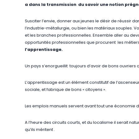
a dans la transmission du savoir une notion prég
Susciter l’envie, donner aux jeunes le désir de réussir da
l’industrie-métallurgie, ou bien les matériaux souples. Voi
et les branches professionnelles. Ensemble aller au devan
opportunités professionnelles que procurent les métiers 
l’apprentissage.
Un pays s’enorgueillit toujours d’avoir de bons ouvriers 
L’apprentissage est un élément constitutif de l’ascense
sociale, et fabrique de bons « citoyens ».
Les emplois manuels servent avant tout une économie de
A l’heure des circuits courts, et du localisme il serait n
qu’ils méritent .