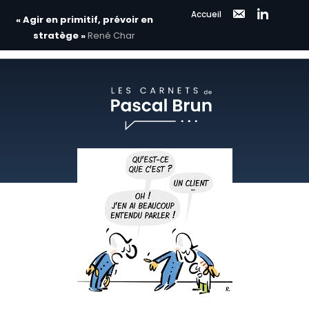
Accueil
« Agir en primitif, prévoir en
stratège »
René Char
Aller
au
contenu