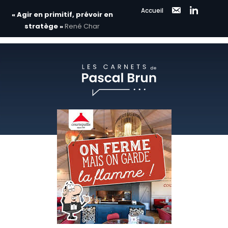
Accueil
« Agir en primitif, prévoir en
stratège »
René Char
Aller
au
contenu